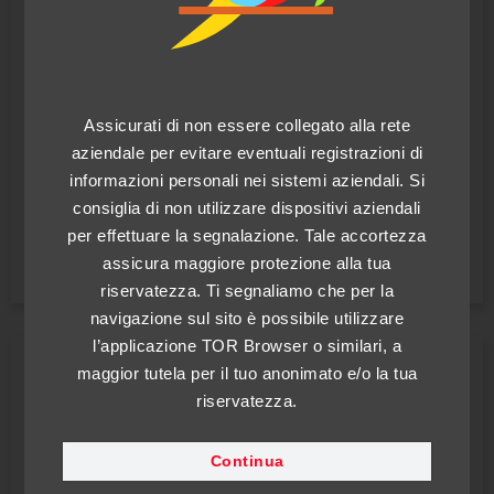
Piattaforma online di
segnalazione - Whistleblowing
Assicurati di non essere collegato alla rete
aziendale per evitare eventuali registrazioni di
Canale crittografato locale di segnalazione
informazioni personali nei sistemi aziendali. Si
consiglia di non utilizzare dispositivi aziendali
Accedi
per effettuare la segnalazione. Tale accortezza
assicura maggiore protezione alla tua
Istruzioni utilizzo Parrot Whistleblowing
riservatezza. Ti segnaliamo che per la
navigazione sul sito è possibile utilizzare
l’applicazione TOR Browser o similari, a
Nardò Technical Center s.r.l., a livello locale, garantisce la
maggior tutela per il tuo anonimato e/o la tua
completa riservatezza del segnalante anche tramite l'uso
riservatezza.
di canali di segnalazioni interni. Si raccomanda di
prendere visione della procedura interna di segnalazione
pubblicata, utile a comprendere le corrette modalità di
Continua
connessione al canale di segnalazione.